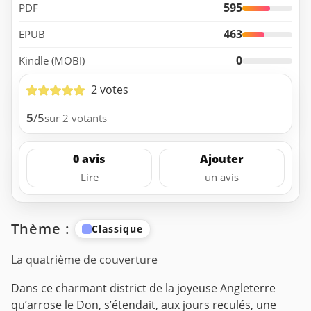
595
PDF
463
EPUB
0
Kindle (MOBI)
2 votes
5
/5
sur 2 votants
0 avis
Ajouter
Lire
un avis
Thème :
Classique
La quatrième de couverture
Dans ce charmant district de la joyeuse Angleterre
qu’arrose le Don, s’étendait, aux jours reculés, une