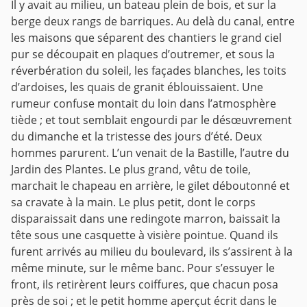
Il y avait au milieu, un bateau plein de bois, et sur la
berge deux rangs de barriques.
Au delà du canal, entre
les maisons que séparent des chantiers le grand ciel
pur se découpait en plaques d’outremer, et sous la
réverbération du soleil, les façades blanches, les toits
d’ardoises, les quais de granit éblouissaient. Une
rumeur confuse
montait du loin dans l’atmosphère
tiède ; et tout semblait engourdi par le désœuvrement
du dimanche et la tristesse des jours d’été.
Deux
hommes parurent.
L’un venait de la Bastille, l’autre du
Jardin des Plantes. Le plus grand, vêtu de toile,
marchait le chapeau en arrière, le gilet déboutonné et
sa cravate à la main. Le plus petit, dont le corps
disparaissait dans une redingote marron, baissait la
tête sous une
casquette à visière pointue.
Quand ils
furent arrivés au milieu du boulevard, ils s’assirent à la
même minute, sur le même banc.
Pour s’essuyer le
front, ils retirèrent leurs coiffures, que chacun posa
près de soi ; et le petit homme aperçut écrit dans le