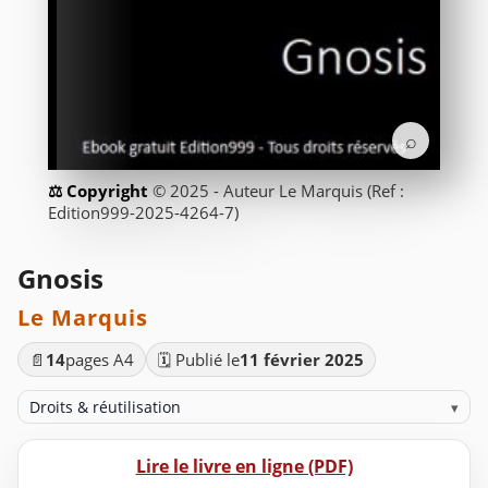
⌕
© 2025 - Auteur Le Marquis (Ref :
Edition999-2025-4264-7)
Gnosis
Le Marquis
📄
14
pages A4
🗓️ Publié le
11 février 2025
Droits & réutilisation
▾
Lire le livre en ligne (PDF)