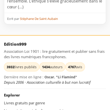
l’ensemble. L’éthique s’élève gracieusement dans le
cœur (…)
Ecrit par
Stéphane De Saint-Aubain
Edition999
Association Loi 1901 : lire gratuitement et publier sans frais
des livres numériques francophones.
3932
livres publiés
1434
auteurs
4767
avis
Dernière mise en ligne :
Oscar. "Li Flamind"
Depuis 2006 · Association culturelle à but non lucratif
Explorer
Livres gratuits par genre