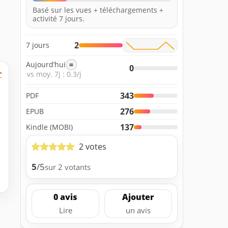
Basé sur les vues + téléchargements +
activité 7 jours.
2
7 jours
Aujourd’hui
=
0
r
vs moy. 7j : 0.3/j
343
PDF
276
EPUB
137
Kindle (MOBI)
2 votes
5
/5
sur 2 votants
0 avis
Ajouter
Lire
un avis