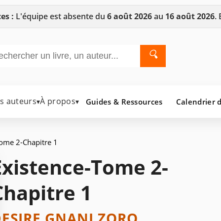
es :
L'équipe est absente du
6 août 2026
au
16 août 2026
.
🔍
es auteurs
À propos
Guides & Ressources
Calendrier d
▾
▾
ome 2-Chapitre 1
Existence-Tome 2-
Chapitre 1
ESIRE GNANI ZORO