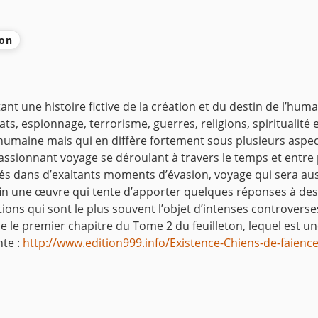
ion
nt une histoire fictive de la création et du destin de l’huma
états, espionnage, terrorisme, guerres, religions, spiritualit
été humaine mais qui en diffère fortement sous plusieurs as
passionnant voyage se déroulant à travers le temps et entr
tés dans d’exaltants moments d’évasion, voyage qui sera au
nfin une œuvre qui tente d’apporter quelques réponses à de
tions qui sont le plus souvent l’objet d’intenses controver
le premier chapitre du Tome 2 du feuilleton, lequel est un
te :
http://www.edition999.info/Existence-Chiens-de-faienc