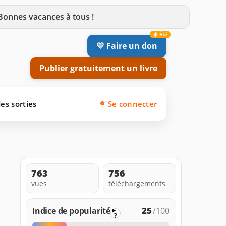
 Bonnes vacances à tous !
💛 Faire un don
Publier gratuitement un livre
es sorties
Se connecter
763
756
vues
téléchargements
25
Indice de popularité
/100
?