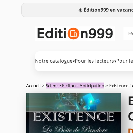
☀️
Édition999 en vacanc
Notre catalogue
Pour les lecteurs
Pour l
▾
▾
Accueil
>
Science Fiction - Anticipation
> Existence-T
D