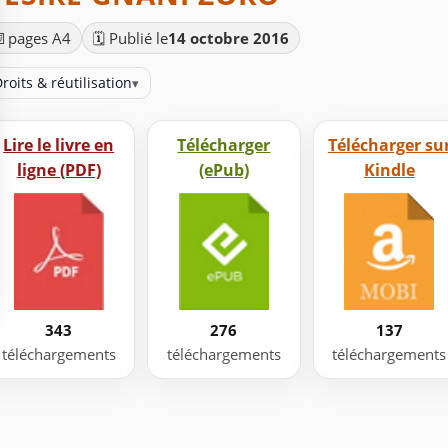
📄
pages A4
🗓️ Publié le
14 octobre 2016
roits & réutilisation
▾
Lire le livre en
Télécharger
Télécharger su
ligne (PDF)
(ePub)
Kindle
343
276
137
téléchargements
téléchargements
téléchargements