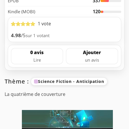
337
EPUB
120
Kindle (MOBI)
1 vote
4.98
/5
sur 1 votant
0 avis
Ajouter
Lire
un avis
Thème :
Science Fiction - Anticipation
La quatrième de couverture