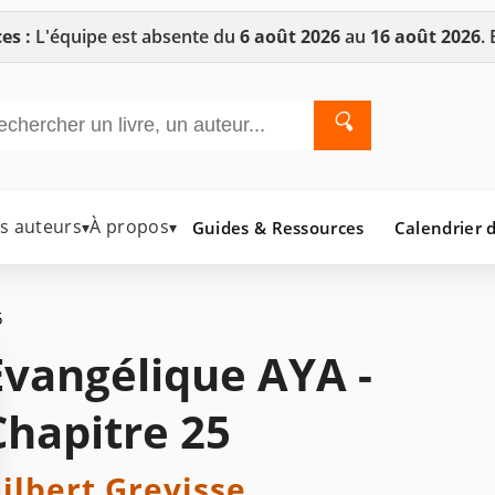
es :
L'équipe est absente du
6 août 2026
au
16 août 2026
.
🔍
es auteurs
À propos
Guides & Ressources
Calendrier d
▾
▾
5
Evangélique AYA -
Chapitre 25
ilbert Grevisse