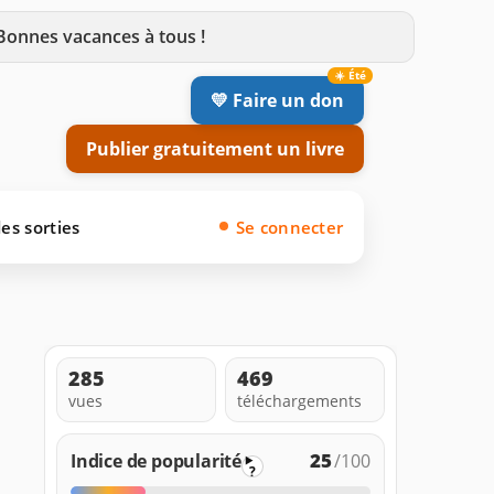
 Bonnes vacances à tous !
💛 Faire un don
Publier gratuitement un livre
es sorties
Se connecter
285
469
vues
téléchargements
25
Indice de popularité
/100
?