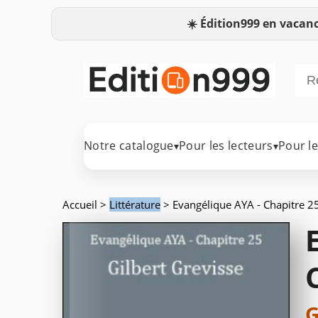
☀️
Édition999 en vacanc
Notre catalogue
Pour les lecteurs
Pour l
▾
▾
Accueil
>
Littérature
> Evangélique AYA - Chapitre 2
G