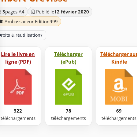
📄
3
pages A4
🗓️ Publié le
12 février 2020
🎓 Ambassadeur Edition999
roits & réutilisation
▾
Lire le livre en
Télécharger
Télécharger su
ligne (PDF)
(ePub)
Kindle
322
78
69
téléchargements
téléchargements
téléchargements