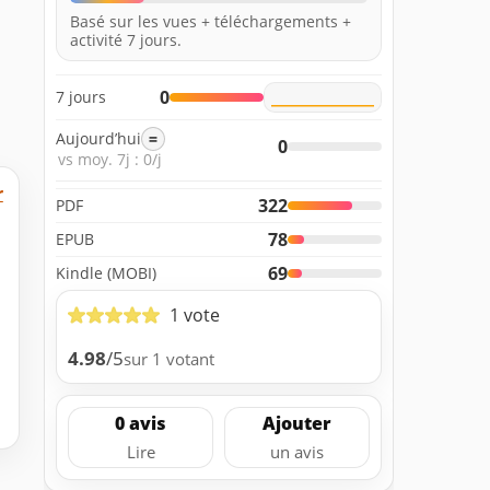
Basé sur les vues + téléchargements +
activité 7 jours.
0
7 jours
Aujourd’hui
=
0
vs moy. 7j : 0/j
r
322
PDF
78
EPUB
69
Kindle (MOBI)
1 vote
4.98
/5
sur 1 votant
0 avis
Ajouter
Lire
un avis