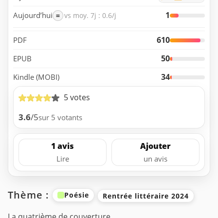
1
Aujourd’hui
=
vs moy. 7j : 0.6/j
610
PDF
50
EPUB
34
Kindle (MOBI)
5 votes
3.6
/5
sur 5 votants
1 avis
Ajouter
Lire
un avis
Thème :
Poésie
Rentrée littéraire 2024
La quatrième de couverture