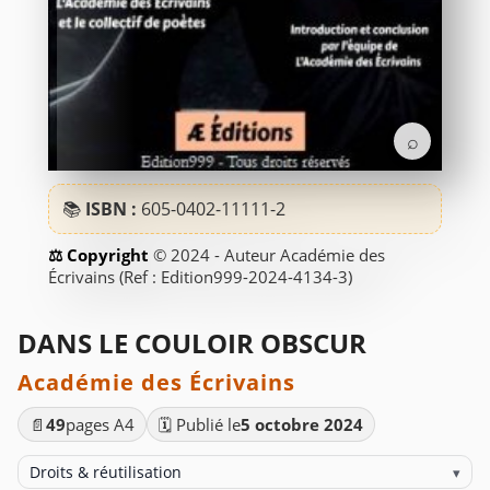
⌕
📚
ISBN :
605-0402-11111-2
© 2024 - Auteur Académie des
Écrivains (Ref : Edition999-2024-4134-3)
DANS LE COULOIR OBSCUR
Académie des Écrivains
📄
49
pages A4
🗓️ Publié le
5 octobre 2024
Droits & réutilisation
▾