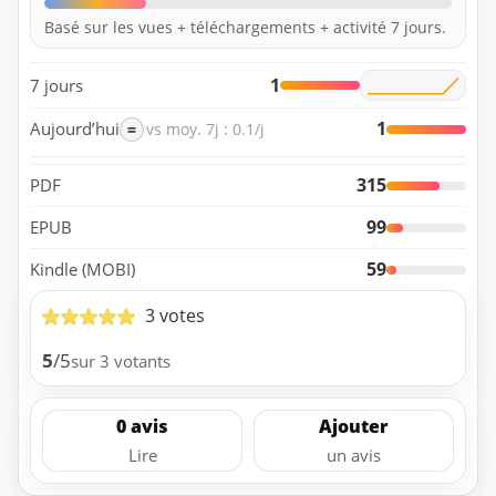
Basé sur les vues + téléchargements + activité 7 jours.
1
7 jours
1
Aujourd’hui
=
vs moy. 7j : 0.1/j
315
PDF
99
EPUB
59
Kindle (MOBI)
3 votes
5
/5
sur 3 votants
0 avis
Ajouter
Lire
un avis