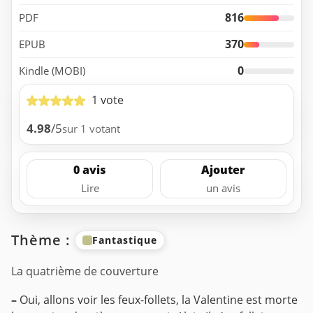
816
PDF
370
EPUB
0
Kindle (MOBI)
1 vote
4.98
/5
sur 1 votant
0 avis
Ajouter
Lire
un avis
Thème :
Fantastique
La quatrième de couverture
–
Oui, allons voir les feux-follets, la Valentine est morte