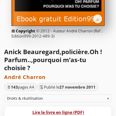
⌕
© 2012 - Auteur André Charron (Ref :
Edition999-2012-489-3)
Anick Beauregard,policière.Oh !
Parfum..,pourquoi m’as-tu
choisie ?
André Charron
📄
143
pages A4
🗓️ Publié le
27 novembre 2011
Droits & réutilisation
▾
Lire le livre en ligne (PDF)