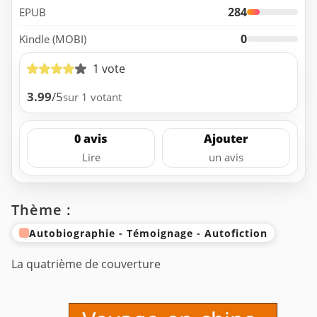
284
EPUB
0
Kindle (MOBI)
1 vote
3.99
/5
sur 1 votant
0 avis
Ajouter
Lire
un avis
Thème :
Autobiographie - Témoignage - Autofiction
La quatrième de couverture