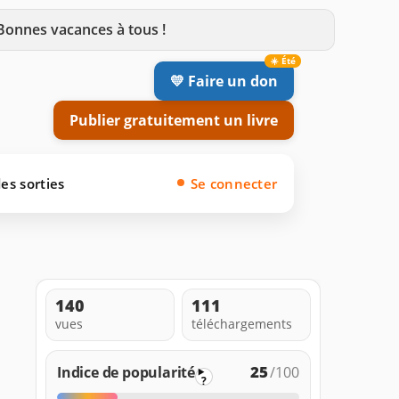
 Bonnes vacances à tous !
💛 Faire un don
Publier gratuitement un livre
es sorties
Se connecter
140
111
vues
téléchargements
25
Indice de popularité
/100
?