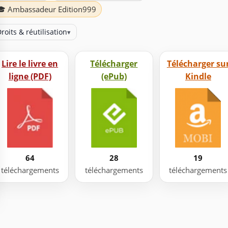
🎓 Ambassadeur Edition999
roits & réutilisation
▾
Lire le livre en
Télécharger
Télécharger su
ligne (PDF)
(ePub)
Kindle
64
28
19
téléchargements
téléchargements
téléchargements