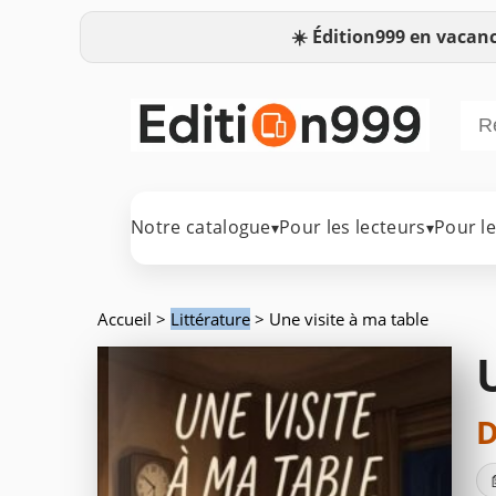
☀️
Édition999 en vacanc
Notre catalogue
Pour les lecteurs
Pour l
▾
▾
Accueil
>
Littérature
> Une visite à ma table
D