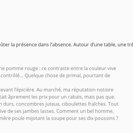
oûter la présence dans l’absence. Autour d’une table, une tr
une pomme rouge : ce contraste entre la couleur vive
 et contrôlé… Quelque chose de primal, pourtant de
devant l’épicière. Au marché, ma réputation notoire
utait âprement les prix pour un rabais, mais pas que.
en durs, concombres juteux, ciboulettes fraîches. Tout
aptive de ses jambes lasses. Comment un bel homme,
n mère poule mijotant la soupe pour ses dix poussins ?