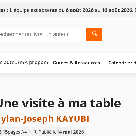
es :
L'équipe est absente du
6 août 2026
au
16 août 2026
.
🔍
es auteurs
À propos
Guides & Ressources
Calendrier d
▾
▾
Une visite à ma table
ylan-Joseph KAYUBI
📄
15
pages A4
🗓️ Publié le
14 mai 2026