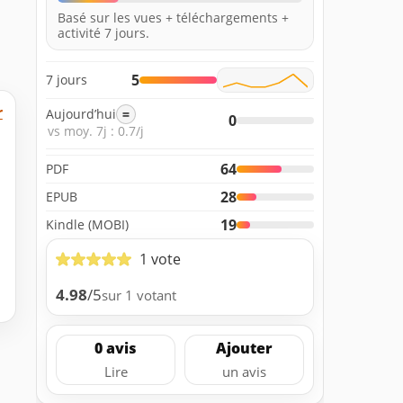
Basé sur les vues + téléchargements +
activité 7 jours.
5
7 jours
r
Aujourd’hui
=
0
vs moy. 7j : 0.7/j
64
PDF
28
EPUB
19
Kindle (MOBI)
1 vote
4.98
/5
sur 1 votant
0 avis
Ajouter
Lire
un avis