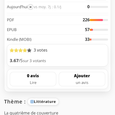
0
Aujourd’hui
=
vs moy. 7j : 0.1/j
226
PDF
57
EPUB
33
Kindle (MOBI)
3 votes
3.67
/5
sur 3 votants
0 avis
Ajouter
Lire
un avis
Thème :
Littérature
La quatrième de couverture