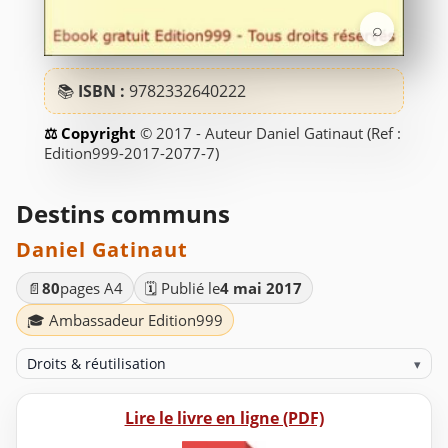
⌕
📚
ISBN :
9782332640222
© 2017 - Auteur Daniel Gatinaut (Ref :
Edition999-2017-2077-7)
Destins communs
Daniel Gatinaut
📄
80
pages A4
🗓️ Publié le
4 mai 2017
🎓 Ambassadeur Edition999
Droits & réutilisation
▾
Lire le livre en ligne (PDF)