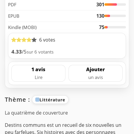
301
PDF
130
EPUB
75
Kindle (MOBI)
6 votes
4.33
/5
sur 6 votants
1 avis
Ajouter
Lire
un avis
Thème :
Littérature
La quatrième de couverture
Destins communs est un recueil de six nouvelles un
peu farfelues. Six histoires avec des personnages