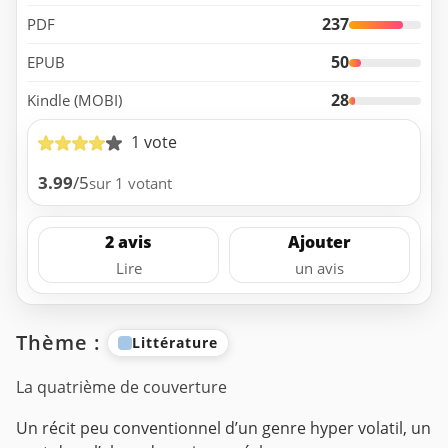
237
PDF
50
EPUB
28
Kindle (MOBI)
1 vote
3.99
/5
sur 1 votant
2 avis
Ajouter
Lire
un avis
Thème :
Littérature
La quatrième de couverture
Un récit peu conventionnel d’un genre hyper volatil, un