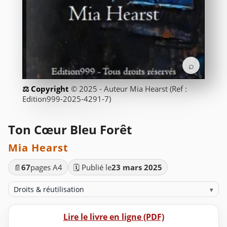
⌕
© 2025 - Auteur Mia Hearst (Ref :
Edition999-2025-4291-7)
Ton Cœur Bleu Forêt
Mia Hearst
📄
67
pages A4
🗓️ Publié le
23 mars 2025
Droits & réutilisation
▾
Lire le livre en ligne (PDF)