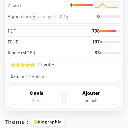
1
7 jours
0
Aujourd’hui
=
vs moy. 7j : 0.1/j
798
PDF
107
EPUB
83
Kindle (MOBI)
12 votes
5
/5
sur 12 votants
0 avis
Ajouter
Lire
un avis
Thème :
Biographie