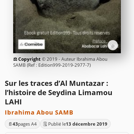
⌕
© 2019 - Auteur Ibrahima Abou
SAMB (Ref : Edition999-2019-2977-7)
Sur les traces d’Al Muntazar :
l’histoire de Seydina Limamou
LAHI
Ibrahima Abou SAMB
📄
43
pages A4
🗓️ Publié le
13 décembre 2019