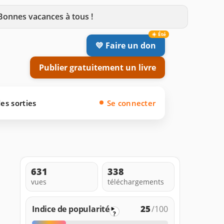
 Bonnes vacances à tous !
💛 Faire un don
Publier gratuitement un livre
es sorties
Se connecter
631
338
vues
téléchargements
25
Indice de popularité
/100
?