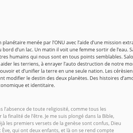
on planétaire menée par l’ONU avec l’aide d’une mission extr
u bord d’un lac. Un matin il voit une femme sortir de l’eau. 
êtres humains qui nous sont en tous points semblables.
Salo
aider les terriens, à enrayer l’auto destruction de notre m
uvoir et d’unifier la terre en une seule nation.
Les cérèsien
t modifier le destin des deux planètes.
Des histoires d’amou
onomique et identitaire.
ns l’absence de toute religiosité, comme tous les
a finalité de l’être. Je me suis plongé dans la Bible,
éjà les premiers versets de la genèse sont confus, Dieu
t Ève, qui ont deux enfants, et là on se rend compte