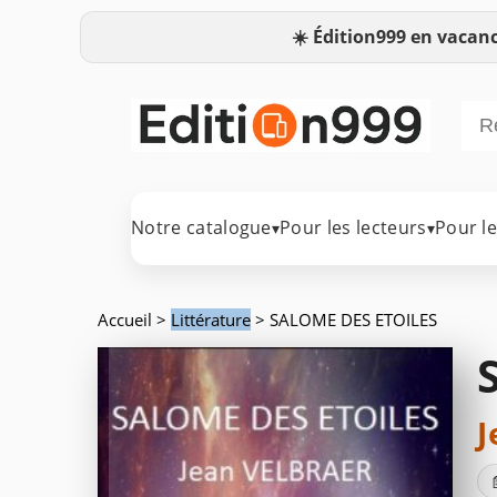
☀️
Édition999 en vacanc
Notre catalogue
Pour les lecteurs
Pour l
▾
▾
Accueil
>
Littérature
> SALOME DES ETOILES
J