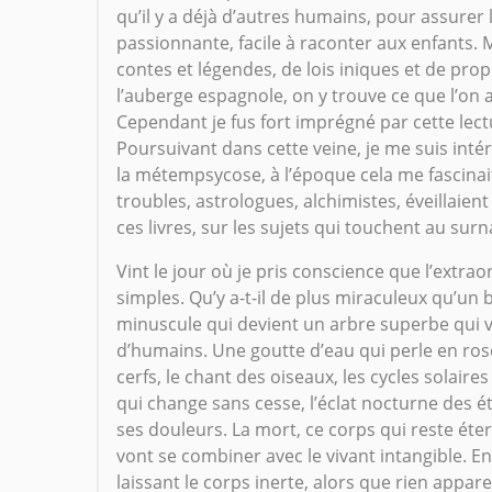
qu’il y a déjà d’autres humains, pour assurer 
passionnante, facile à raconter aux enfants. 
contes et légendes, de lois iniques et de pr
l’auberge espagnole, on y trouve ce que l’on a
Cependant je fus fort imprégné par cette lec
Poursuivant dans cette veine, je me suis inté
la métempsycose, à l’époque cela me fascina
troubles, astrologues, alchimistes, éveillaient
ces livres, sur les sujets qui touchent au surn
Vint le jour où je pris conscience que l’extrao
simples. Qu’y a-t-il de plus miraculeux qu’un
minuscule qui devient un arbre superbe qui v
d’humains. Une goutte d’eau qui perle en ros
cerfs, le chant des oiseaux, les cycles solaires
qui change sans cesse, l’éclat nocturne des ét
ses douleurs. La mort, ce corps qui reste ét
vont se combiner avec le vivant intangible. En
laissant le corps inerte, alors que rien appa