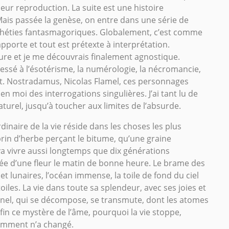
leur reproduction. La suite est une histoire
Mais passée la genèse, on entre dans une série de
ophéties fantasmagoriques. Globalement, c’est comme
pporte et tout est prétexte à interprétation.
ture et je me découvrais finalement agnostique.
ressé à l’ésotérisme, la numérologie, la nécromancie,
it. Nostradamus, Nicolas Flamel, ces personnages
 en moi des interrogations singulières. J’ai tant lu de
aturel, jusqu’à toucher aux limites de l’absurde.
rdinaire de la vie réside dans les choses les plus
 brin d’herbe perçant le bitume, qu’une graine
a vivre aussi longtemps que dix générations
ée d’une fleur le matin de bonne heure. Le brame des
 et lunaires, l’océan immense, la toile de fond du ciel
oiles. La vie dans toute sa splendeur, avec ses joies et
ernel, qui se décompose, se transmute, dont les atomes
fin ce mystère de l’âme, pourquoi la vie stoppe,
remment n’a changé.