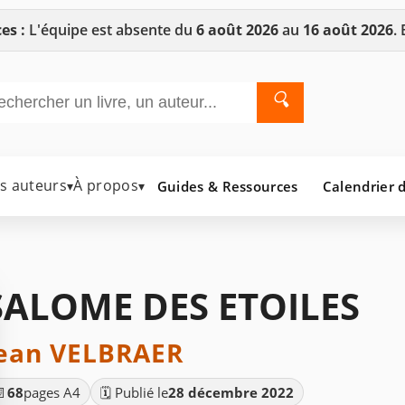
es :
L'équipe est absente du
6 août 2026
au
16 août 2026
.
🔍
es auteurs
À propos
Guides & Ressources
Calendrier d
▾
▾
SALOME DES ETOILES
ean VELBRAER
📄
68
pages A4
🗓️ Publié le
28 décembre 2022