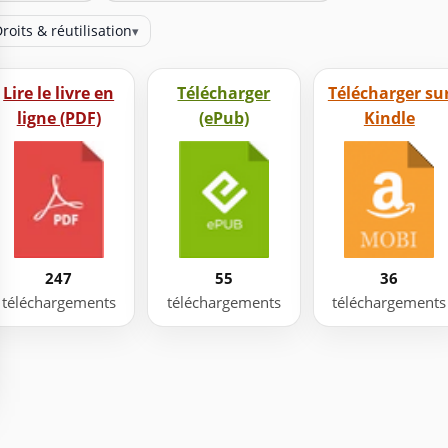
roits & réutilisation
▾
Lire le livre en
Télécharger
Télécharger su
ligne (PDF)
(ePub)
Kindle
247
55
36
téléchargements
téléchargements
téléchargements