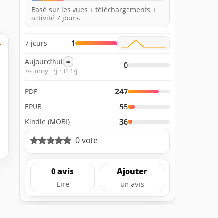
Basé sur les vues + téléchargements +
activité 7 jours.
1
7 jours
r
Aujourd’hui
=
0
vs moy. 7j : 0.1/j
247
PDF
55
EPUB
36
Kindle (MOBI)
0 vote
0 avis
Ajouter
Lire
un avis