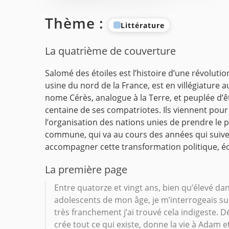
Thème :
Littérature
La quatrième de couverture
Salomé des étoiles est l’histoire d’une révoluti
usine du nord de la France, est en villégiature a
nome Cérès, analogue à la Terre, et peuplée d’
centaine de ses compatriotes. Ils viennent pour 
l’organisation des nations unies de prendre le po
commune, qui va au cours des années qui suiven
accompagner cette transformation politique, éc
La première page
Entre quatorze et vingt ans, bien qu’élevé da
adolescents de mon âge, je m’interrogeais sur l
très franchement j’ai trouvé cela indigeste. D
crée tout ce qui existe, donne la vie à Adam e