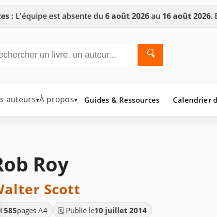
es :
L'équipe est absente du
6 août 2026
au
16 août 2026
.
🔍
es auteurs
À propos
Guides & Ressources
Calendrier d
▾
▾
Rob Roy
alter Scott
📄
585
pages A4
🗓️ Publié le
10 juillet 2014