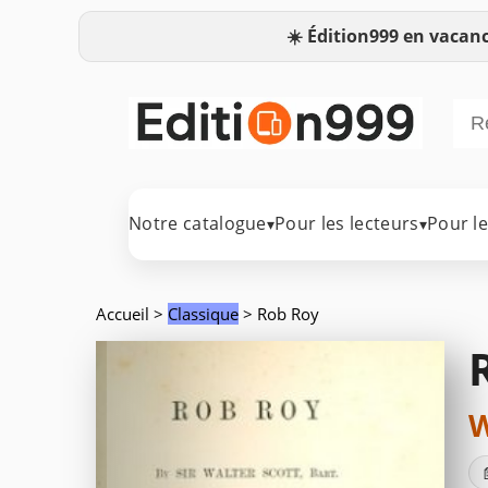
☀️
Édition999 en vacanc
Notre catalogue
Pour les lecteurs
Pour l
▾
▾
Accueil
>
Classique
> Rob Roy
W