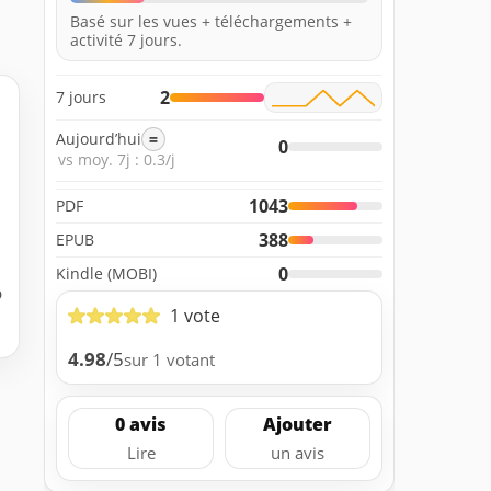
Basé sur les vues + téléchargements +
activité 7 jours.
2
7 jours
Aujourd’hui
=
0
vs moy. 7j : 0.3/j
1043
PDF
388
EPUB
0
Kindle (MOBI)
b
1 vote
4.98
/5
sur 1 votant
0 avis
Ajouter
Lire
un avis