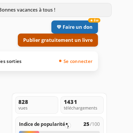
 Bonnes vacances à tous !
💛 Faire un don
Publier gratuitement un livre
es sorties
Se connecter
828
1431
vues
téléchargements
25
Indice de popularité
/100
?