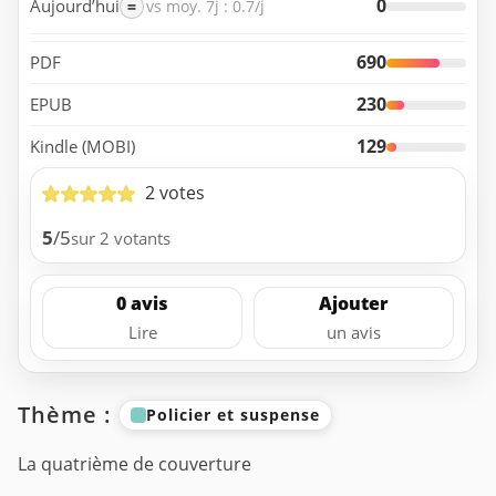
0
Aujourd’hui
=
vs moy. 7j : 0.7/j
690
PDF
230
EPUB
129
Kindle (MOBI)
2 votes
5
/5
sur 2 votants
0 avis
Ajouter
Lire
un avis
Thème :
Policier et suspense
La quatrième de couverture