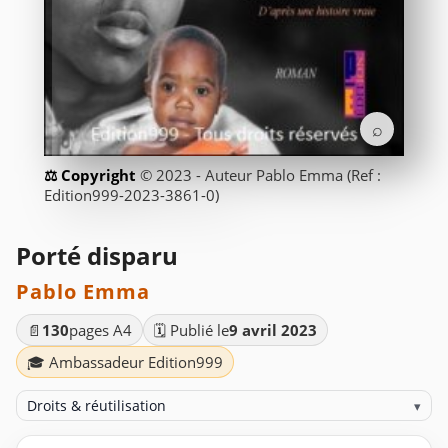
⌕
© 2023 - Auteur Pablo Emma (Ref :
Edition999-2023-3861-0)
Porté disparu
Pablo Emma
📄
130
pages A4
🗓️ Publié le
9 avril 2023
🎓 Ambassadeur Edition999
Droits & réutilisation
▾