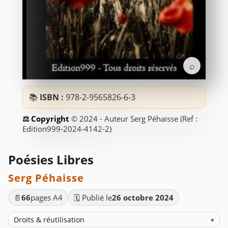
⌕
📚
ISBN :
978-2-9565826-6-3
© 2024 - Auteur Serg Péhaisse (Ref :
Edition999-2024-4142-2)
Poésies Libres
Serg Péhaisse
📄
66
pages A4
🗓️ Publié le
26 octobre 2024
Droits & réutilisation
▾