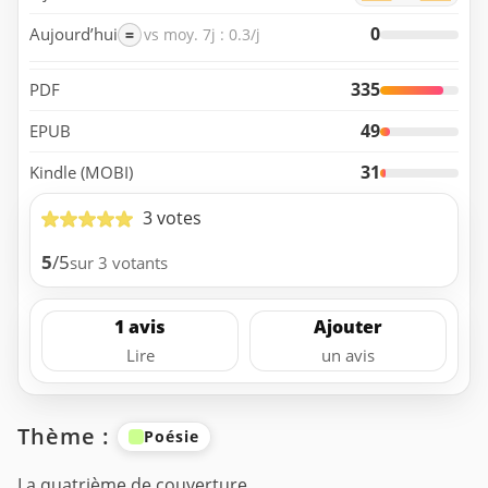
0
Aujourd’hui
=
vs moy. 7j : 0.3/j
335
PDF
49
EPUB
31
Kindle (MOBI)
3 votes
5
/5
sur 3 votants
1 avis
Ajouter
Lire
un avis
Thème :
Poésie
La quatrième de couverture