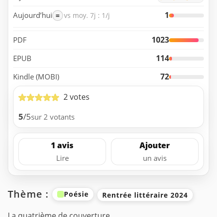
1
Aujourd’hui
=
vs moy. 7j : 1/j
1023
PDF
114
EPUB
72
Kindle (MOBI)
2 votes
5
/5
sur 2 votants
1 avis
Ajouter
Lire
un avis
Thème :
Poésie
Rentrée littéraire 2024
La quatrième de couverture