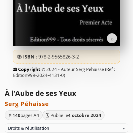
⌕
📚
ISBN :
978-2-9565826-3-2
© 2024 - Auteur Serg Péhaisse (Ref :
Edition999-2024-4131-0)
À l’Aube de ses Yeux
Serg Péhaisse
📄
140
pages A4
🗓️ Publié le
4 octobre 2024
Droits & réutilisation
▾