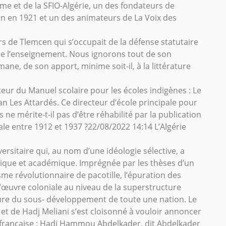
me et de la SFIO-Algérie, un des fondateurs de
an en 1921 et un des animateurs de La Voix des
urs de Tlemcen qui s’occupait de la défense statutaire
de l’enseignement. Nous ignorons tout de son
ne, de son apport, minime soit-il, à la littérature
eur du Manuel scolaire pour les écoles indigènes : Le
an Les Attardés. Ce directeur d’école principale pour
ne mérite-t-il pas d’être réhabilité par la publication
ale entre 1912 et 1937 ?22/08/2022 14:14 L’Algérie
versitaire qui, au nom d’une idéologie sélective, a
rique et académique. Imprégnée par les thèses d’un
e révolutionnaire de pacotille, l’épuration des
 l’œuvre coloniale au niveau de la superstructure
cture du sous- développement de toute une nation. Le
et de Hadj Meliani s’est cloisonné à vouloir annoncer
on française : Hadj Hammou Abdelkader, dit Abdelkader