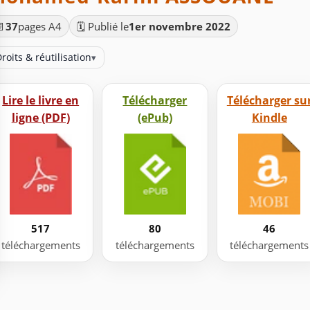
📄
37
pages A4
🗓️ Publié le
1er novembre 2022
roits & réutilisation
▾
Lire le livre en
Télécharger
Télécharger su
ligne (PDF)
(ePub)
Kindle
517
80
46
téléchargements
téléchargements
téléchargements