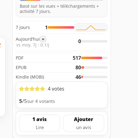
Basé sur les vues + téléchargements +
activité 7 jours.
1
7 jours
Aujourd’hui
=
0
r
vs moy. 7j : 0.1/j
517
PDF
80
EPUB
46
Kindle (MOBI)
4 votes
5
/5
sur 4 votants
1 avis
Ajouter
Lire
un avis