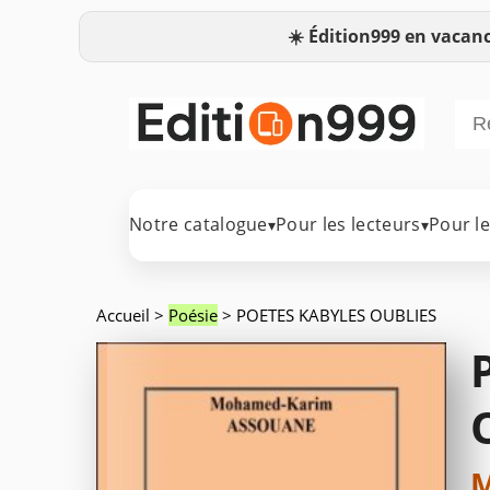
☀️
Édition999 en vacanc
Notre catalogue
Pour les lecteurs
Pour l
▾
▾
Accueil
>
Poésie
> POETES KABYLES OUBLIES