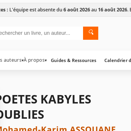
es :
L'équipe est absente du
6 août 2026
au
16 août 2026
.
🔍
es auteurs
À propos
Guides & Ressources
Calendrier d
▾
▾
POETES KABYLES
OUBLIES
Mohamed-Karim ASSOUANE