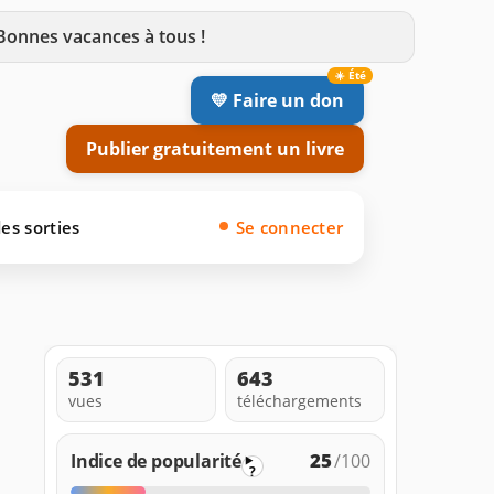
 Bonnes vacances à tous !
💛 Faire un don
Publier gratuitement un livre
es sorties
Se connecter
531
643
vues
téléchargements
25
Indice de popularité
/100
?