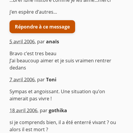
...bref !une histoire comme je les aime...merci
j’en espère d’autres...
Répondre à ce message
5 avril 2006
,
par
anaïs
Bravo c’est tres beau
J’ai beaucoup aimer et je suis vraimen rentrer
dedans
^
7 avril 2006
,
par
Toni
Sympas et angoissant. Une situation qu’on
aimerait pas vivre !
^
18 avril 2006
,
par
gothika
si je comprends bien, il a été enterré vivant ? ou
alors il est mort ?