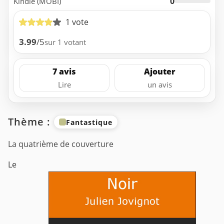
0
Kindle (MOBI)
1 vote
3.99
/5
sur 1 votant
7 avis
Ajouter
Lire
un avis
Thème :
Fantastique
La quatrième de couverture
Le