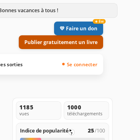
 Bonnes vacances à tous !
💛 Faire un don
Publier gratuitement un livre
es sorties
Se connecter
1185
1000
vues
téléchargements
25
Indice de popularité
/100
?