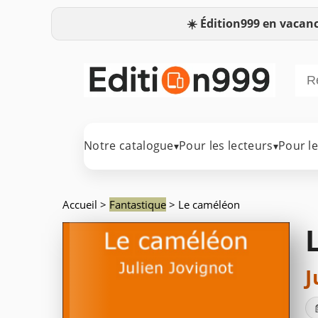
☀️
Édition999 en vacanc
Notre catalogue
Pour les lecteurs
Pour l
▾
▾
Accueil
>
Fantastique
> Le caméléon
J