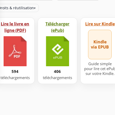
roits & réutilisation
▾
Lire le livre en
Télécharger
Lire sur Kindle
ligne (PDF)
(ePub)
Kindle
via EPUB
Guide simple
pour lire cet ePu
594
406
sur votre Kindle.
téléchargements
téléchargements