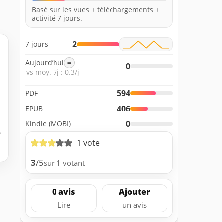
Basé sur les vues + téléchargements +
activité 7 jours.
2
7 jours
Aujourd’hui
=
0
vs moy. 7j : 0.3/j
594
PDF
406
EPUB
0
Kindle (MOBI)
b
1 vote
3
/5
sur 1 votant
0 avis
Ajouter
Lire
un avis