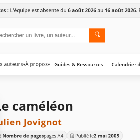
es :
L'équipe est absente du
6 août 2026
au
16 août 2026
.
🔍
es auteurs
À propos
Guides & Ressources
Calendrier d
▾
▾
Le caméléon
ulien Jovignot
📄
Nombre de pages
pages A4
🗓️ Publié le
2 mai 2005