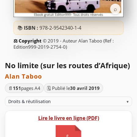
⌕
📚
ISBN :
978-2-9542340-1-4
© 2019 - Auteur Alan Taboo (Ref :
Edition999-2019-2754-0)
No limite (sur les routes d’Afrique)
Alan Taboo
📄
151
pages A4
🗓️ Publié le
30 avril 2019
Droits & réutilisation
▾
Lire le livre en ligne (PDF)