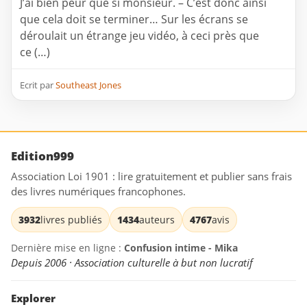
J’ai bien peur que si monsieur. – C’est donc ainsi
que cela doit se terminer… Sur les écrans se
déroulait un étrange jeu vidéo, à ceci près que
ce (…)
Ecrit par
Southeast Jones
Edition999
Association Loi 1901 : lire gratuitement et publier sans frais
des livres numériques francophones.
3932
livres publiés
1434
auteurs
4767
avis
Dernière mise en ligne :
Confusion intime - Mika
Depuis 2006 · Association culturelle à but non lucratif
Explorer