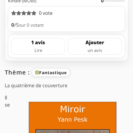
0
Kindle (MOBI)
0 vote
0
/5
sur 0 votant
1 avis
Ajouter
Lire
un avis
Thème :
Fantastique
La quatrième de couverture
Il
se