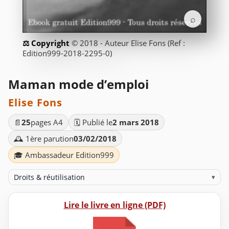
⌕
© 2018 - Auteur Elise Fons (Ref :
Edition999-2018-2295-0)
Maman mode d’emploi
Elise Fons
📄
25
pages A4
🗓️ Publié le
2 mars 2018
🕰️ 1ère parution
03/02/2018
🎓 Ambassadeur Edition999
Droits & réutilisation
▾
Lire le livre en ligne (PDF)