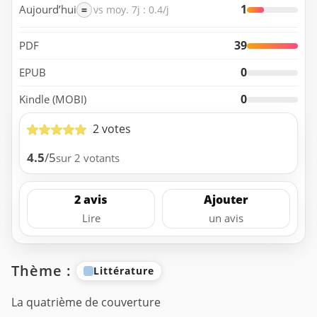
1
Aujourd’hui
=
vs moy. 7j : 0.4/j
39
PDF
0
EPUB
0
Kindle (MOBI)
2 votes
4.5
/5
sur 2 votants
2 avis
Ajouter
Lire
un avis
Thème :
Littérature
La quatrième de couverture