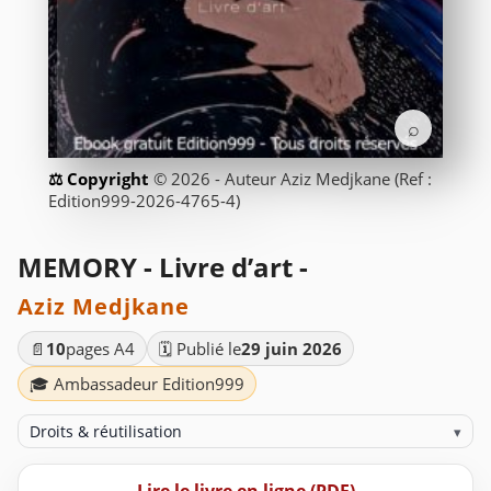
⌕
© 2026 - Auteur Aziz Medjkane (Ref :
Edition999-2026-4765-4)
MEMORY - Livre d’art -
Aziz Medjkane
📄
10
pages A4
🗓️ Publié le
29 juin 2026
🎓 Ambassadeur Edition999
Droits & réutilisation
▾