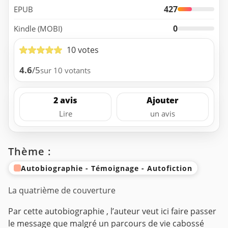
427
EPUB
0
Kindle (MOBI)
10 votes
4.6
/5
sur 10 votants
2 avis
Ajouter
Lire
un avis
Thème :
Autobiographie - Témoignage - Autofiction
La quatrième de couverture
Par cette autobiographie , l’auteur veut ici faire passer
le message que malgré un parcours de vie cabossé