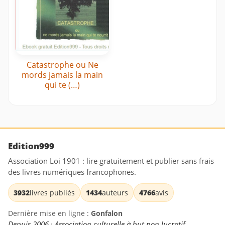
Catastrophe ou Ne
mords jamais la main
qui te (…)
Edition999
Association Loi 1901 : lire gratuitement et publier sans frais
des livres numériques francophones.
3932
livres publiés
1434
auteurs
4766
avis
Dernière mise en ligne :
Gonfalon
Depuis 2006 · Association culturelle à but non lucratif