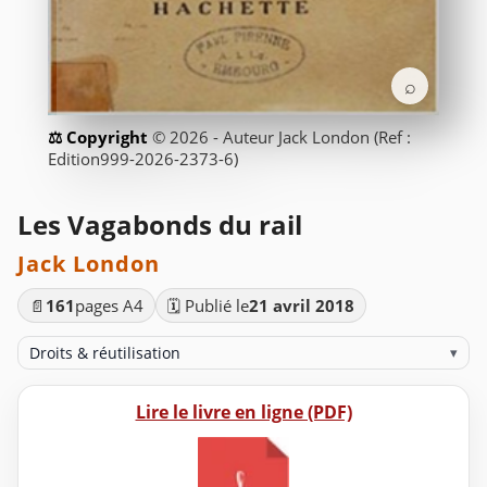
⌕
© 2026 - Auteur Jack London (Ref :
Edition999-2026-2373-6)
Les Vagabonds du rail
Jack London
📄
161
pages A4
🗓️ Publié le
21 avril 2018
Droits & réutilisation
▾
Lire le livre en ligne (PDF)