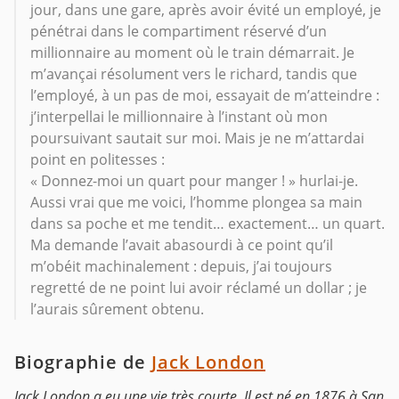
jour, dans une gare, après avoir évité un employé, je
pénétrai dans le compartiment réservé d’un
millionnaire au moment où le train démarrait. Je
m’avançai résolument vers le richard, tandis que
l’employé, à un pas de moi, essayait de m’atteindre :
j’interpellai le millionnaire à l’instant où mon
poursuivant sautait sur moi. Mais je ne m’attardai
point en politesses :
« Donnez-moi un quart pour manger ! » hurlai-je.
Aussi vrai que me voici, l’homme plongea sa main
dans sa poche et me tendit… exactement… un quart.
Ma demande l’avait abasourdi à ce point qu’il
m’obéit machinalement : depuis, j’ai toujours
regretté de ne point lui avoir réclamé un dollar ; je
l’aurais sûrement obtenu.
Biographie de
Jack London
Jack London a eu une vie très courte. Il est né en 1876 à San