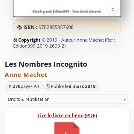
⌕
📚
ISBN :
9782955957608
© 2019 - Auteur Anne Machet (Ref :
Edition999-2019-2693-2)
Les Nombres Incognito
Anne Machet
📄
270
pages A4
🗓️ Publié le
8 mars 2019
Droits & réutilisation
▾
Lire le livre en ligne (PDF)