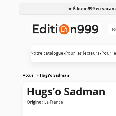
☀️
Édition999 en vacanc
Notre catalogue
Pour les lecteurs
Pour l
▾
▾
Accueil
>
Hugs’o Sadman
Hugs’o Sadman
Origine :
La France