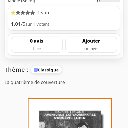
0
Kindle (MOBI)
1 vote
1.01
/5
sur 1 votant
0 avis
Ajouter
Lire
un avis
Thème :
Classique
La quatrième de couverture