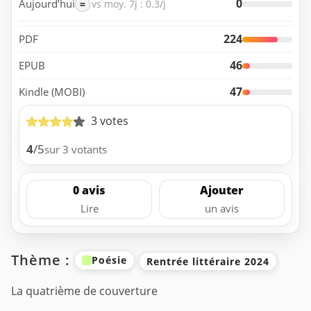
0
Aujourd’hui
=
vs moy. 7j : 0.3/j
224
PDF
46
EPUB
47
Kindle (MOBI)
3 votes
4
/5
sur 3 votants
0 avis
Ajouter
Lire
un avis
Thème :
Poésie
Rentrée littéraire 2024
La quatrième de couverture