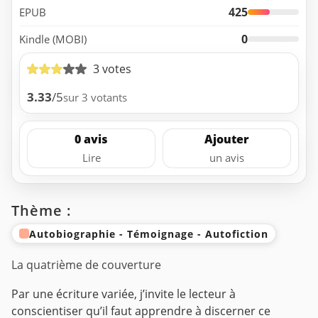
425
EPUB
0
Kindle (MOBI)
3 votes
3.33
/5
sur 3 votants
0 avis
Ajouter
Lire
un avis
Thème :
Autobiographie - Témoignage - Autofiction
La quatrième de couverture
Par une écriture variée, j’invite le lecteur à
conscientiser qu’il faut apprendre à discerner ce