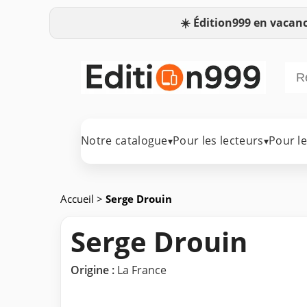
☀️
Édition999 en vacanc
Notre catalogue
Pour les lecteurs
Pour l
▾
▾
Accueil
>
Serge Drouin
Serge Drouin
Origine :
La France