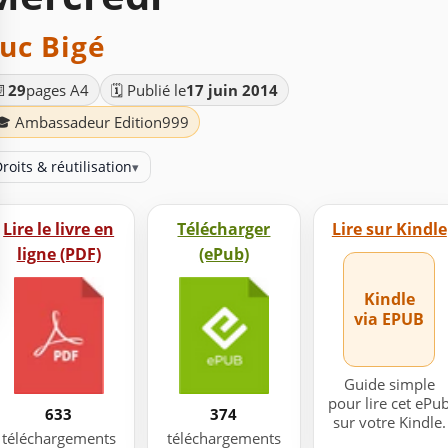
uc Bigé
📄
29
pages A4
🗓️ Publié le
17 juin 2014
🎓 Ambassadeur Edition999
roits & réutilisation
▾
Lire le livre en
Télécharger
Lire sur Kindle
ligne (PDF)
(ePub)
Kindle
via EPUB
Guide simple
pour lire cet ePu
633
374
sur votre Kindle.
téléchargements
téléchargements