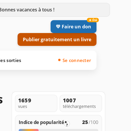
 Bonnes vacances à tous !
💛 Faire un don
Publier gratuitement un livre
es sorties
Se connecter
s
1659
1007
vues
téléchargements
25
Indice de popularité
/100
?