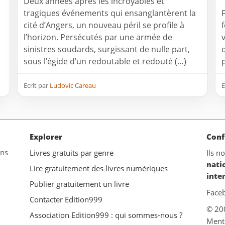
Deux années après les incroyables et
tragiques événements qui ensanglantèrent la
cité d’Angers, un nouveau péril se profile à
l’horizon. Persécutés par une armée de
sinistres soudards, surgissant de nulle part,
sous l’égide d’un redoutable et redouté (…)
Ecrit par
Ludovic Careau
E
Explorer
Conf
ans
Livres gratuits par genre
Ils n
nati
Lire gratuitement des livres numériques
inte
Publier gratuitement un livre
Face
Contacter Edition999
© 20
Association Edition999 : qui sommes-nous ?
Ment