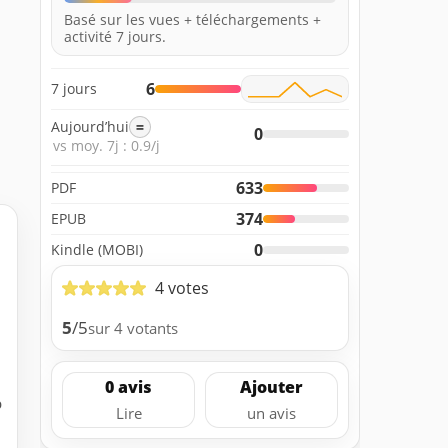
Basé sur les vues + téléchargements +
activité 7 jours.
6
7 jours
Aujourd’hui
=
0
vs moy. 7j : 0.9/j
633
PDF
374
EPUB
0
Kindle (MOBI)
4 votes
5
/5
sur 4 votants
0 avis
Ajouter
b
Lire
un avis