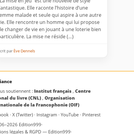
"La mise en jeu" est une nouvelle de style
Fantastique. Elle raconte l’histoire d’une
femme malade et seule qui aspire à une autre
vie. Elle rencontre un homme qui lui propose
de changer de vie en jouant à une loterie bien
particulière. La mise ne réside (…)
crit par
Ève Dennels
iance
ous soutiennent :
Institut français
,
Centre
onal du livre (CNL)
,
Organisation
rnationale de la Francophonie (OIF)
book
·
X (Twitter)
·
Instagram
·
YouTube
·
Pinterest
06–2026 Edition999
·
ions légales & RGPD — Edition999
·