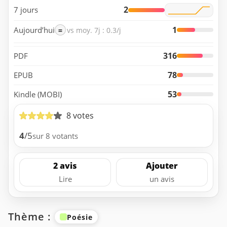
2
7 jours
1
Aujourd’hui
=
vs moy. 7j : 0.3/j
316
PDF
78
EPUB
53
Kindle (MOBI)
8 votes
4
/5
sur 8 votants
2 avis
Ajouter
Lire
un avis
Thème :
Poésie