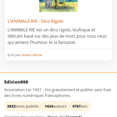
L’ANIMALE-RIE - Dico Rigolo
L’ANIMALE-RIE est un dico rigolo, loufoque et
délirant basé sur des jeux de mots pour tous ceux
qui aiment l’humour et la fantaisie.
Ecrit par
Urane Uslune
Edition999
Association Loi 1901 : lire gratuitement et publier sans frais
des livres numériques francophones.
3932
livres publiés
1434
auteurs
4767
avis
Dernière mise en ligne :
Oscar. "Li Flamind"