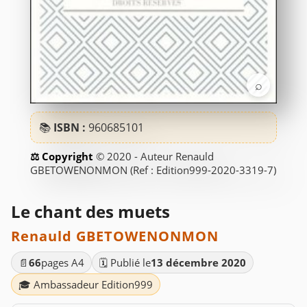
⌕
📚
ISBN :
960685101
© 2020 - Auteur Renauld
GBETOWENONMON (Ref : Edition999-2020-3319-7)
Le chant des muets
Renauld GBETOWENONMON
📄
66
pages A4
🗓️ Publié le
13 décembre 2020
🎓 Ambassadeur Edition999