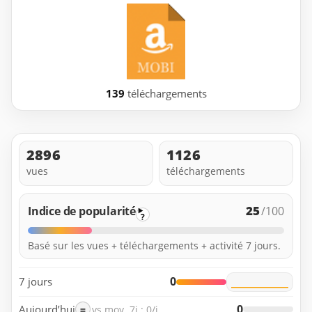
139
téléchargements
2896
1126
vues
téléchargements
25
Indice de popularité
/100
?
Basé sur les vues + téléchargements + activité 7 jours.
0
7 jours
0
Aujourd’hui
=
vs moy. 7j : 0/j