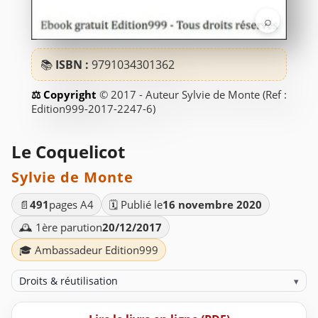
⌕
📚
ISBN :
9791034301362
© 2017 - Auteur Sylvie de Monte (Ref :
Edition999-2017-2247-6)
Le Coquelicot
Sylvie de Monte
📄
491
pages A4
🗓️ Publié le
16 novembre 2020
🕰️ 1ère parution
20/12/2017
🎓 Ambassadeur Edition999
Droits & réutilisation
▾