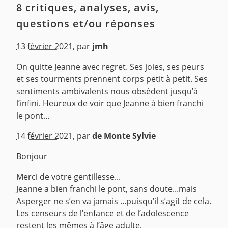
8 critiques, analyses, avis,
questions et/ou réponses
13 février 2021
,
par
jmh
On quitte Jeanne avec regret. Ses joies, ses peurs
et ses tourments prennent corps petit à petit. Ses
sentiments ambivalents nous obsèdent jusqu’à
l’infini. Heureux de voir que Jeanne à bien franchi
le pont...
^
14 février 2021
,
par
de Monte Sylvie
Bonjour
Merci de votre gentillesse...
Jeanne a bien franchi le pont, sans doute...mais
Asperger ne s’en va jamais ...puisqu’il s’agit de cela.
Les censeurs de l’enfance et de l’adolescence
restent les mêmes à l’âge adulte.