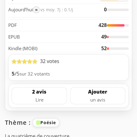
0
Aujourd’hui
=
vs moy. 7j : 0.1/j
428
PDF
49
EPUB
52
Kindle (MOBI)
32 votes
5
/5
sur 32 votants
2 avis
Ajouter
Lire
un avis
Thème :
Poésie
La quatrième de couverture