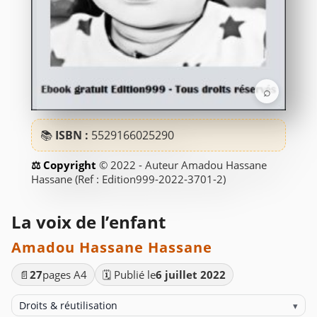
⌕
📚
ISBN :
5529166025290
© 2022 - Auteur Amadou Hassane
Hassane (Ref : Edition999-2022-3701-2)
La voix de l’enfant
Amadou Hassane Hassane
📄
27
pages A4
🗓️ Publié le
6 juillet 2022
Droits & réutilisation
▾