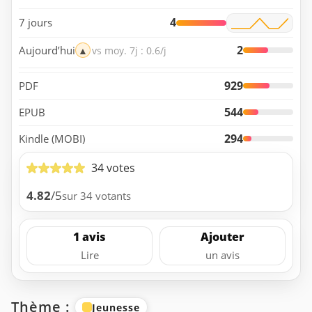
4
7 jours
2
Aujourd’hui
▲
vs moy. 7j : 0.6/j
929
PDF
544
EPUB
294
Kindle (MOBI)
34 votes
4.82
/5
sur 34 votants
1 avis
Ajouter
Lire
un avis
Thème :
Jeunesse