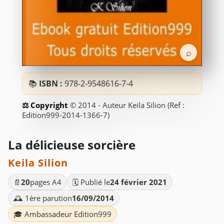
⌕
📚
ISBN :
978-2-9548616-7-4
© 2014 - Auteur Keila Silion (Ref :
Edition999-2014-1366-7)
La délicieuse sorcière
Keila Silion
📄
20
pages A4
🗓️ Publié le
24 février 2021
🕰️ 1ère parution
16/09/2014
🎓 Ambassadeur Edition999