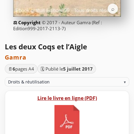
⌕
© 2017 - Auteur Gamra (Ref :
Edition999-2017-2113-7)
Les deux Coqs et l’Aigle
Gamra
📄
6
pages A4
🗓️ Publié le
5 juillet 2017
Droits & réutilisation
▾
Lire le livre en ligne (PDF)