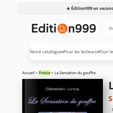
☀️
Édition999 en vacanc
Notre catalogue
Pour les lecteurs
Pour l
▾
▾
Accueil
>
Poésie
> La Sensation du gouffre
S