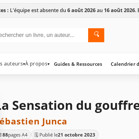
es :
L'équipe est absente du
6 août 2026
au
16 août 2026
.
🔍
es auteurs
À propos
Guides & Ressources
Calendrier d
▾
▾
La Sensation du gouffr
ébastien Junca
📄
88
pages A4
🗓️ Publié le
21 octobre 2023