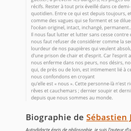
récifs. Rester à tout prix éveillé dans ce demi-
quotidien. Entre ce qui est depuis toujours, et
comme des vagues qui se forment et se diluent
l’océan originel, intact, inchangé, permanent
Il nous faut lutter et lutter sans cesse contr
nous faut refuser de considérer comme la seule
lourdeur de nos paupières qui veulent abso
d’une prison de chair et d’esprit. Car l’esprit 
nous enferme dans nos peurs, nos désirs, no
qui, de près ou de loin, est intimement lié à 
nous confondons en croyant
qu’elle est « nous ». Cette personne-là n’est r
rêves et cauchemars ; dernier soupir et dern
depuis que nous sommes au monde.
Biographie de
Sébastien 
Autodidacte épris de philosophie, je suis l’auteur d’