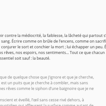
r contre la médiocrité, la faiblesse, la lâcheté qui partout 
e sang. Écrire comme on brûle de l’encens, comme on sacrifie
 conjurer le sort et conchier la mort ; lui échapper un peu.
os rêves, nos espoirs, nos sentiments... Tout ce que chacun 
ssentiel soit sauf : la beauté.
que de quelque chose que j’ignore et que je cherche,
est un puits que je cherche à combler, mais sans
 mes rêves comme le siphon d’une baignoire que je ne
cient et éveillé, l’œil sans cesse rivé dehors, à
u quotidien qui affleurent la surface comme autant de