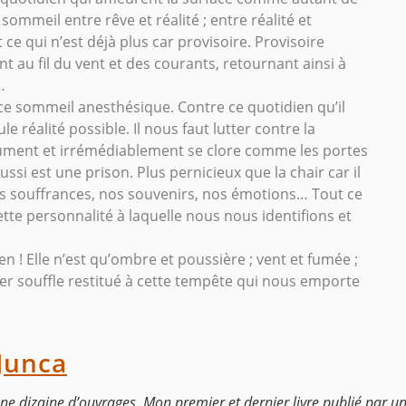
 sommeil entre rêve et réalité ; entre réalité et
 ce qui n’est déjà plus car provisoire. Provisoire
 au fil du vent et des courants, retournant ainsi à
…
e ce sommeil anesthésique. Contre ce quotidien qu’il
 réalité possible. Il nous faut lutter contre la
lument et irrémédiablement se clore comme les portes
aussi est une prison. Plus pernicieux que la chair car il
s souffrances, nos souvenirs, nos émotions… Tout ce
cette personnalité à laquelle nous nous identifions et
ien ! Elle n’est qu’ombre et poussière ; vent et fumée ;
ier souffle restitué à cette tempête qui nous emporte
Junca
une dizaine d’ouvrages. Mon premier et dernier livre publié par un