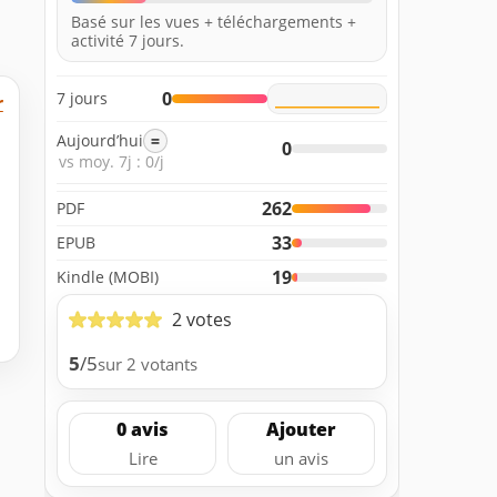
Basé sur les vues + téléchargements +
activité 7 jours.
0
7 jours
r
Aujourd’hui
=
0
vs moy. 7j : 0/j
262
PDF
33
EPUB
19
Kindle (MOBI)
2 votes
5
/5
sur 2 votants
0 avis
Ajouter
Lire
un avis