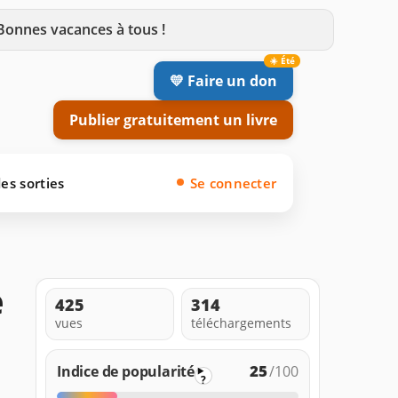
 Bonnes vacances à tous !
💛 Faire un don
Publier gratuitement un livre
es sorties
Se connecter
e
425
314
vues
téléchargements
25
Indice de popularité
/100
?