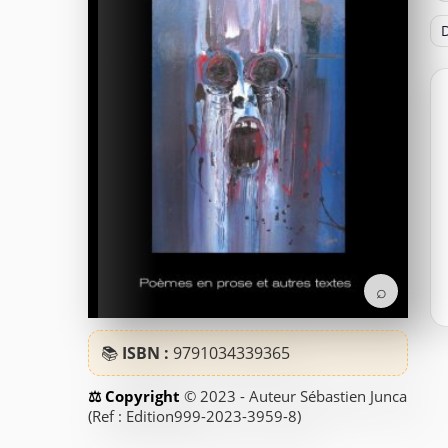
D
⌕
📚
ISBN :
9791034339365
© 2023 - Auteur Sébastien Junca
(Ref : Edition999-2023-3959-8)