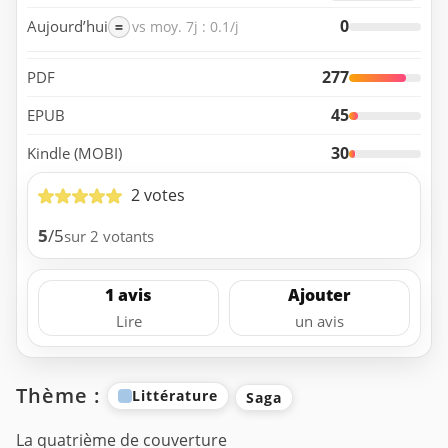
0
Aujourd’hui
=
vs moy. 7j : 0.1/j
277
PDF
45
EPUB
30
Kindle (MOBI)
2 votes
5
/5
sur 2 votants
1 avis
Ajouter
Lire
un avis
Thème :
Littérature
Saga
La quatrième de couverture