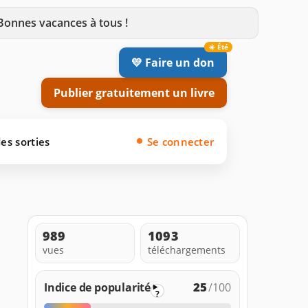
 Bonnes vacances à tous !
💛 Faire un don
Publier gratuitement un livre
es sorties
Se connecter
989
1093
vues
téléchargements
25
Indice de popularité
/100
?