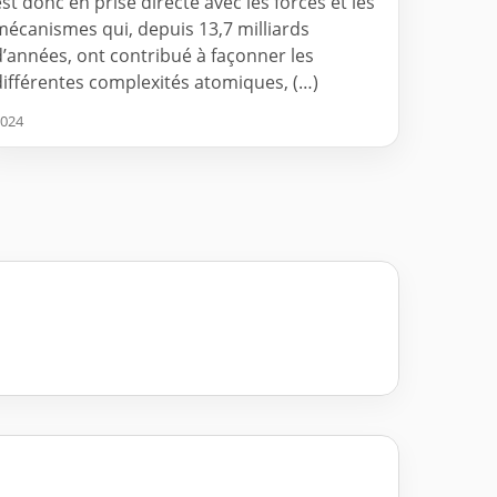
est donc en prise directe avec les forces et les
mécanismes qui, depuis 13,7 milliards
d’années, ont contribué à façonner les
différentes complexités atomiques, (…)
024