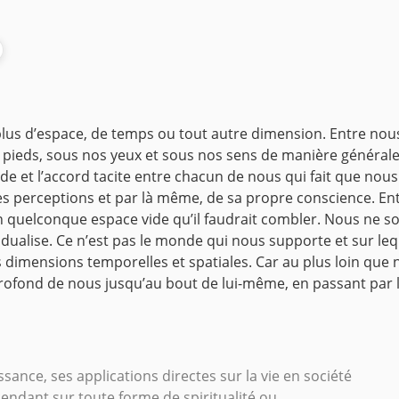
as plus d’espace, de temps ou tout autre dimension. Entre nous 
eds, sous nos yeux et sous nos sens de manière générale. Ent
 et l’accord tacite entre chacun de nous qui fait que nous
es perceptions et par là même, de sa propre conscience.
Entr
n quelconque espace vide qu’il faudrait combler. Nous ne s
ividualise. Ce n’est pas le monde qui nous supporte et sur le
 dimensions temporelles et spatiales. Car au plus loin que
ond de nous jusqu’au bout de lui-même, en passant par l’im
ance, ses applications directes sur la vie en société
endant sur toute forme de spiritualité ou