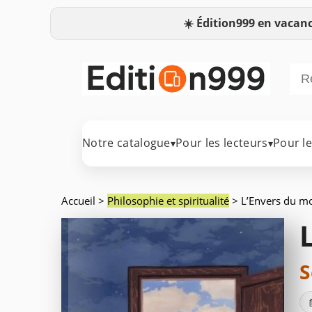
☀️
Édition999 en vacanc
Notre catalogue
Pour les lecteurs
Pour l
▾
▾
Accueil
>
Philosophie et spiritualité
> L’Envers du m
S