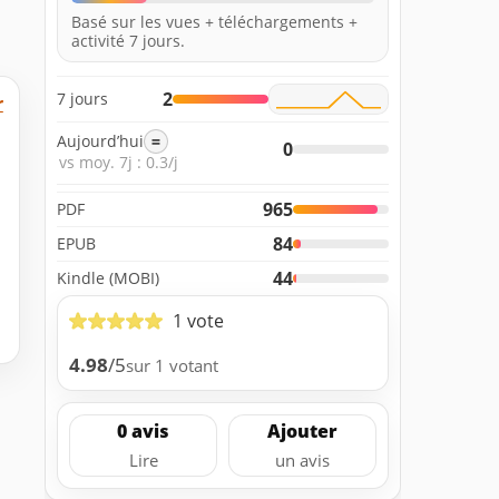
Basé sur les vues + téléchargements +
activité 7 jours.
2
7 jours
r
Aujourd’hui
=
0
vs moy. 7j : 0.3/j
965
PDF
84
EPUB
44
Kindle (MOBI)
1 vote
4.98
/5
sur 1 votant
0 avis
Ajouter
Lire
un avis