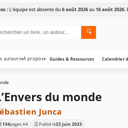
es :
L'équipe est absente du
6 août 2026
au
16 août 2026
.
🔍
es auteurs
À propos
Guides & Ressources
Calendrier d
▾
▾
onde
L’Envers du monde
ébastien Junca
📄
134
pages A4
🗓️ Publié le
23 juin 2023