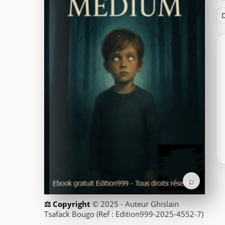
D
⌕
© 2025 - Auteur Ghislain
Tsafack Bougo (Ref : Edition999-2025-4552-7)