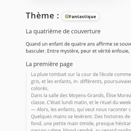
Thème :
Fantastique
La quatrième de couverture
Quand un enfant de quatre ans affirme se souve
basculer.
Entre mystère, peur et vérité enfouie, 
La première page
La pluie tombait sur la cour de l’école comme u
gris, et les enfants, in- différents, poursuivai
colorés.
Dans la salle des Moyens-Grands, Élise Moreau,
classe. C’était lundi matin, et le rituel du w
— Alors, les enfants, qui veut nous raconter c
Quelques mains se levèrent. Des histoires de
fond, une petite main timide, presque hésitant
garçon calme, blond cendré, au regard profond