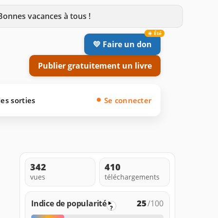
 Bonnes vacances à tous !
💛 Faire un don
Publier gratuitement un livre
es sorties
Se connecter
342
410
vues
téléchargements
25
Indice de popularité
/100
?