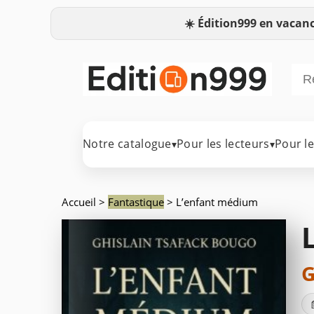
☀️
Édition999 en vacanc
Notre catalogue
Pour les lecteurs
Pour l
▾
▾
Accueil
>
Fantastique
> L’enfant médium
G