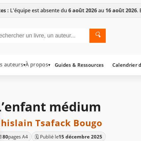
es :
L'équipe est absente du
6 août 2026
au
16 août 2026
.
🔍
es auteurs
À propos
Guides & Ressources
Calendrier d
▾
▾
L’enfant médium
hislain Tsafack Bougo
📄
80
pages A4
🗓️ Publié le
15 décembre 2025