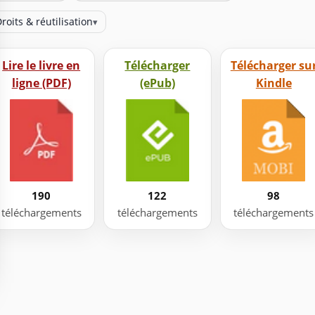
roits & réutilisation
▾
Lire le livre en
Télécharger
Télécharger su
ligne (PDF)
(ePub)
Kindle
190
122
98
téléchargements
téléchargements
téléchargements