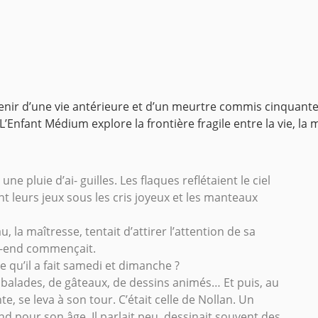
nir d’une vie antérieure et d’un meurtre commis cinquante a
L’Enfant Médium explore la frontière fragile entre la vie, la 
ne pluie d’ai- guilles. Les ﬂaques reﬂétaient le ciel
ent leurs jeux sous les cris joyeux et les manteaux
 la maîtresse, tentait d’attirer l’attention de sa
eek-end commençait.
e qu’il a fait samedi et dimanche ?
 balades, de gâteaux, de dessins animés… Et puis, au
e, se leva à son tour. C’était celle de Nollan. Un
 pour son âge. Il parlait peu, dessinait souvent des