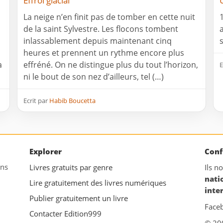
Effroi glacial
La neige n’en finit pas de tomber en cette nuit
de la saint Sylvestre. Les flocons tombent
inlassablement depuis maintenant cinq
heures et prennent un rythme encore plus
a
effréné. On ne distingue plus du tout l’horizon,
E
ni le bout de son nez d’ailleurs, tel (…)
Ecrit par
Habib Boucetta
Explorer
Conf
ans
Livres gratuits par genre
Ils n
nati
Lire gratuitement des livres numériques
inte
Publier gratuitement un livre
Face
Contacter Edition999
© 20