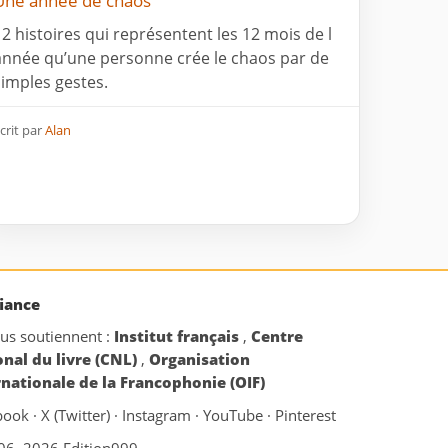
Une année de chaos
12 histoires qui représentent les 12 mois de l
année qu’une personne crée le chaos par de
simples gestes.
crit par
Alan
iance
ous soutiennent :
Institut français
,
Centre
onal du livre (CNL)
,
Organisation
rnationale de la Francophonie (OIF)
book
·
X (Twitter)
·
Instagram
·
YouTube
·
Pinterest
06–2026 Edition999
·