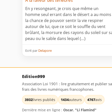
A la faveur des ténèbres
En y resongeant, je crois que même un
homme seul errant dans le désert a au moins
la chance de pouvoir sentir la vie respirer
autour de lui, que ce soit le souffle du vent
brûlant, la morsure des rayons du soleil sur s
peau ou le sable dans lequel (…)
Ecrit par
Delapore
Edition999
Association Loi 1901 : lire gratuitement et publier s
frais des livres numériques francophones.
3932
livres publiés
1434
auteurs
4767
avis
Dernière mise en ligne :
Oscar. "Li Flamind"