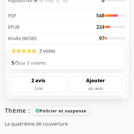
0
Aujourd’hui
=
vs moy. 7j : 0/j
548
PDF
224
EPUB
97
Kindle (MOBI)
3 votes
5
/5
sur 3 votants
2 avis
Ajouter
Lire
un avis
Thème :
Policier et suspense
La quatrième de couverture