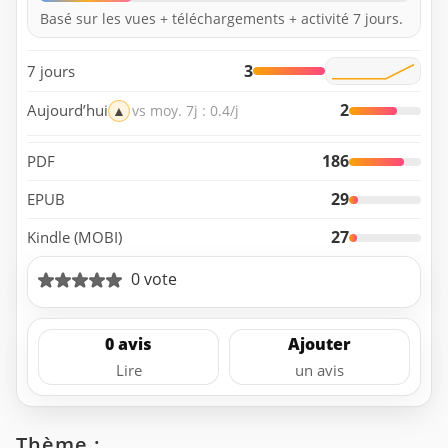
Basé sur les vues + téléchargements + activité 7 jours.
3
7 jours
2
Aujourd’hui
▲
vs moy. 7j : 0.4/j
186
PDF
29
EPUB
27
Kindle (MOBI)
0 vote
0 avis
Ajouter
Lire
un avis
Thème :